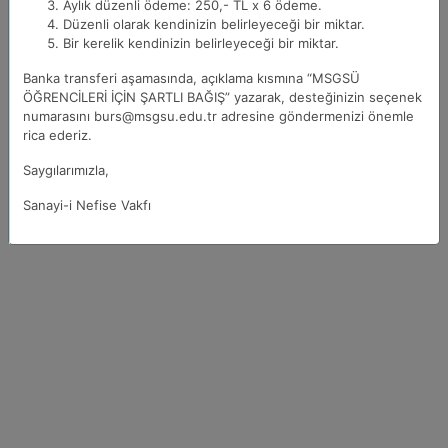
Aylık düzenli ödeme: 250,- TL x 6 ödeme.
Düzenli olarak kendinizin belirleyeceği bir miktar.
Bir kerelik kendinizin belirleyeceği bir miktar.
Banka transferi aşamasında, açıklama kısmına “MSGSÜ
ÖĞRENCİLERİ İÇİN ŞARTLI BAĞIŞ” yazarak, desteğinizin seçenek
numarasını burs@msgsu.edu.tr adresine göndermenizi önemle
rica ederiz.
Saygılarımızla,
Sanayi-i Nefise Vakfı