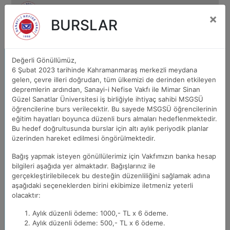
×
BURSLAR
Sanayi-i Nefise Vakfı
Değerli Gönüllümüz,
6 Şubat 2023 tarihinde Kahramanmaraş merkezli meydana
gelen, çevre illeri doğrudan, tüm ülkemizi de derinden etkileyen
depremlerin ardından, Sanayi-i Nefise Vakfı ile Mimar Sinan
Güzel Sanatlar Üniversitesi iş birliğiyle ihtiyaç sahibi MSGSÜ
öğrencilerine burs verilecektir. Bu sayede MSGSÜ öğrencilerinin
eğitim hayatları boyunca düzenli burs almaları hedeflenmektedir.
Bu hedef doğrultusunda burslar için altı aylık periyodik planlar
üzerinden hareket edilmesi öngörülmektedir.
Bağış yapmak isteyen gönüllülerimiz için Vakfımızın banka hesap
bilgileri aşağıda yer almaktadır. Bağışlarınız ile
gerçekleştirilebilecek bu desteğin düzenliliğini sağlamak adına
Copyright © 2018 Sanayi-i Nefise Vakfı
aşağıdaki seçeneklerden birini ekibimize iletmeniz yeterli
olacaktır:
Aylık düzenli ödeme: 1000,- TL x 6 ödeme.
Aylık düzenli ödeme: 500,- TL x 6 ödeme.