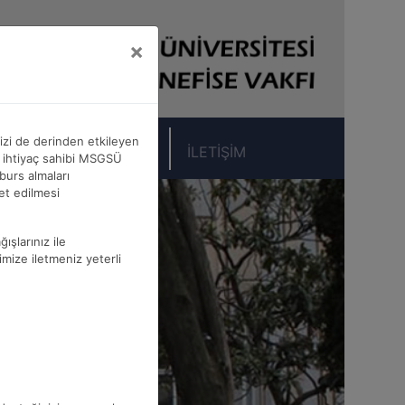
×
zi de derinden etkileyen
ĞIŞ
HEDİYELİKLER
İLETİŞİM
le ihtiyaç sahibi MSGSÜ
burs almaları
et edilmesi
ışlarınız ile
imize iletmeniz yeterli