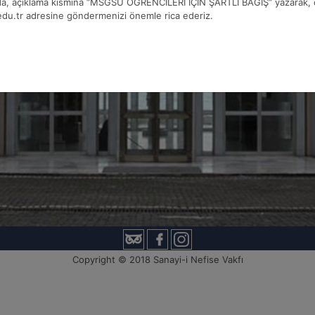
da, açıklama kısmına “MSGSÜ ÖĞRENCİLERİ İÇİN ŞARTLI BAĞIŞ” yazarak, 
u.tr adresine göndermenizi önemle rica ederiz.
Copyright © 2018 Sanayi-i Nefise Vakfı