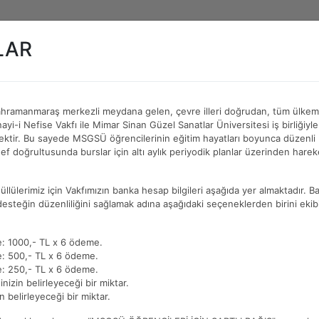
LAR
ahramanmaraş merkezli meydana gelen, çevre illeri doğrudan, tüm ülkemi
DA
EĞİTİMLER
ETKİNLİKLER
BURSLAR
BA
yi-i Nefise Vakfı ile Mimar Sinan Güzel Sanatlar Üniversitesi iş birliğiy
cektir. Bu sayede MSGSÜ öğrencilerinin eğitim hayatları boyunca düzenli 
f doğrultusunda burslar için altı aylık periyodik planlar üzerinden harek
lülerimiz için Vakfımızın banka hesap bilgileri aşağıda yer almaktadır. Bağ
desteğin düzenliliğini sağlamak adına aşağıdaki seçeneklerden birini ekib
e: 1000,- TL x 6 ödeme.
e: 500,- TL x 6 ödeme.
e: 250,- TL x 6 ödeme.
nizin belirleyeceği bir miktar.
n belirleyeceği bir miktar.