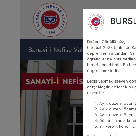
BURS
Değerli Gönüllümüz,
6 Şubat 2023 tarihinde K
Sanayi-i Nefise Vakfı
VAKIF HAKKIN
depremlerin ardından, Sana
öğrencilerine burs verile
hedeflenmektedir. Bu hede
öngörülmektedir.
Bağış yapmak isteyen gönül
gerçekleştirilebilecek bu 
olacaktır:
Aylık düzenli ödem
Aylık düzenli ödem
Aylık düzenli ödem
Düzenli olarak kendi
Bir kerelik kendinizi