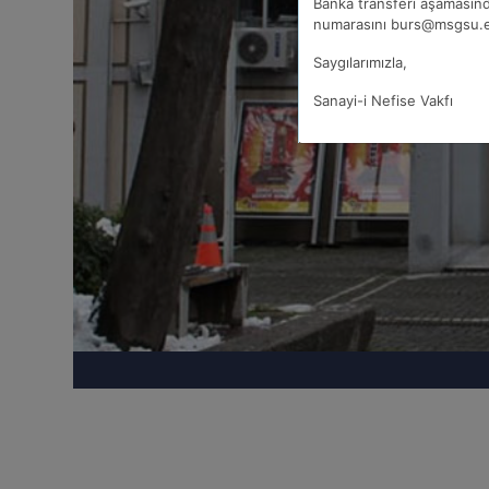
Banka transferi aşamasın
numarasını burs@msgsu.ed
Saygılarımızla,
Sanayi-i Nefise Vakfı